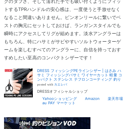
グのタフさ、そして濡れた手でも吸い付くようにフィッ
トするTPRハンドルの安心感は、一度使うと手放せなく
なること間違いありません。ピンオンリールに繋いでベ
ストの胸元にセットしておけば、ランガンスタイルでも
瞬時にアクセスしてリグが組めます。淡水アングラーは
もちろん、特にハサミがサビやすいソルトウォーターゲ
ームを楽しむすべてのアングラーに、自信を持っておす
すめしたい至高のコンパクトシザーです！
DRESS フィッシングPEラインシザー | はさみ ハ
サミ フィッシングバサミ ワイヤーカット 軽量 コ
ンパクト ステンレス テフロンコーティング 釣り
posted with
カエレバ
DRESSオフィシャルショップ
Yahooショッピング
Amazon
楽天市場
au PAY マーケット