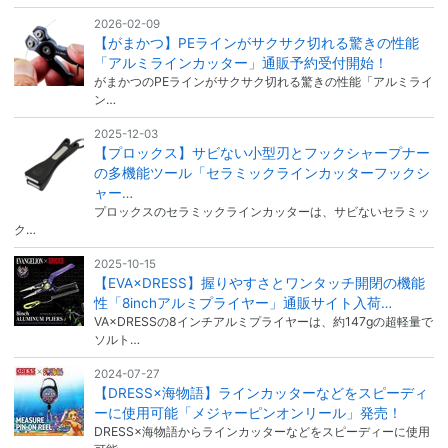
2026-02-09
【がまかつ】PEラインがサクサク切れる驚きの性能
「アルミラインカッター」通販予約受付開始！
がまかつのPEラインがサクサク切れる驚きの性能「アルミライ
ン…
2025-12-03
【プロックス】サビない小型刃とフックシャープナー
の多機能ツール「セラミックラインカッターフックシ
ャー…
プロックスのセラミックラインカッターは、サビないセラミッ
ク…
2025-10-15
【EVA×DRESS】握りやすさとワンタッチ開閉の機能
性「8inchアルミプライヤー」通販サイト入荷…
VA×DRESSの8インチアルミプライヤーは、約147gの超軽量で
ソルト…
2024-07-27
【DRESS×海物語】ラインカッターなどをスピーディ
ーに使用可能「メジャーピンオンリール」発売！
DRESS×海物語からラインカッターなどをスピーディーに使用