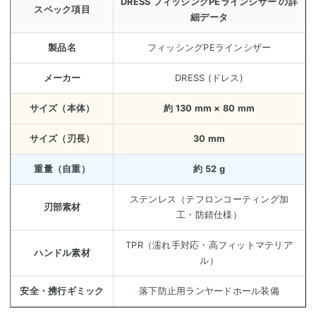
DRESS フィッシングPEラインシザー の詳
スペック項目
細データ
製品名
フィッシングPEラインシザー
メーカー
DRESS (ドレス)
サイズ（本体）
約 130 mm × 80 mm
サイズ（刃長）
30 mm
重量（自重）
約 52 g
ステンレス（テフロンコーティング加
刃部素材
工・防錆仕様）
TPR（濡れ手対応・高フィットマテリア
ハンドル素材
ル）
安全・携行ギミック
落下防止用ランヤードホール装備