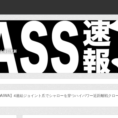
を毎日更新
DAIWA】4連結ジョイント爪でシャローを穿つハイパワー近距離戦クロ