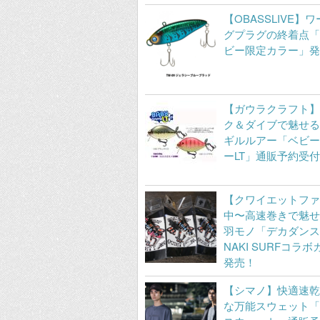
【OBASSLIVE】
グプラグの終着点「
ビー限定カラー」発
【ガウラクラフト】
ク＆ダイブで魅せる
ギルルアー「ベビー
ーLT」通販予約受
【クワイエットファ
中〜高速巻きで魅せ
羽モノ「デカダンス
NAKI SURFコラ
発売！
【シマノ】快適速乾
な万能スウェット「