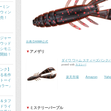
ワーミン
ウィン
売！
ジャー
出典:DAIWA公式
ウッド
シモニ
▼
アメザリ
付開始！
ダイワ ワーム スティーズバンク
posted with
カエレバ
ンク】
る名作
楽天市場
Amazon
Ya
トーイ
ボカラー」
＆タフ
ドライ
▼
ミステリーパープル