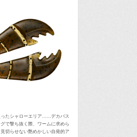
入ったシャローエリア……デカバス
ングで撃ち抜く際、ワームに求めら
「見切らせない艶めかしい自発的ア