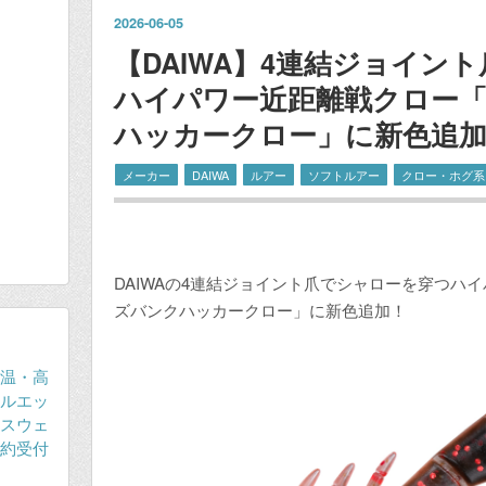
2026
-
06
-
05
【DAIWA】4連結ジョイン
ハイパワー近距離戦クロー
ハッカークロー」に新色追
メーカー
DAIWA
ルアー
ソフトルアー
クロー・ホグ系
DAIWAの4連結ジョイント爪でシャローを穿つハ
ズバンクハッカークロー」に新色追加！
温・高
ルエッ
スウェ
約受付