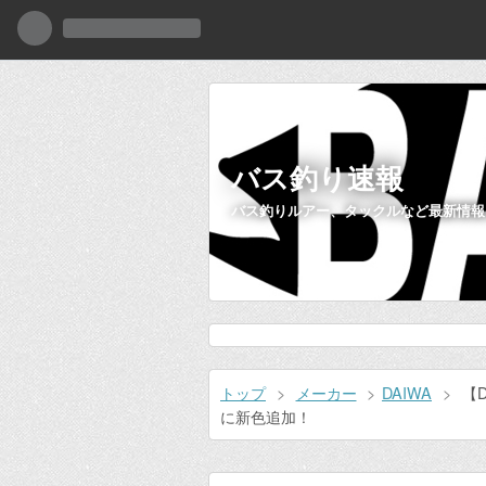
バス釣り速報
バス釣りルアー、タックルなど最新情報
トップ
>
メーカー
>
DAIWA
>
【
に新色追加！