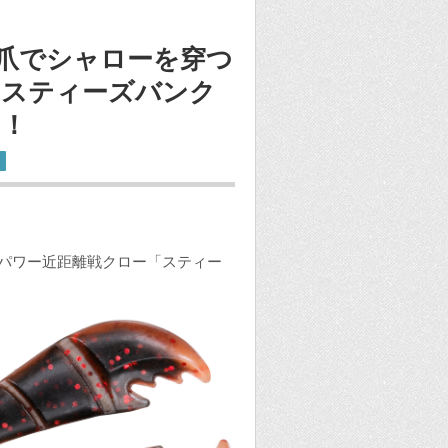
ト爪でシャローを穿つ
「スティーズバンク
加！
イパワー近距離戦クロー「スティー